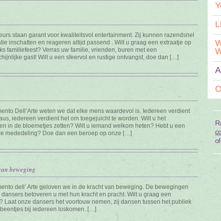
Y
L
urs staan garant voor kwaliteitsvol entertainment. Zij kunnen razendsnel
W
atie inschatten en reageren altijd passend . Wilt u graag een extraatje op
jks familiefeest? Verras uw familie, vrienden, buren met een
W
ijnlijke gast! Wilt u een sfeervol en rustige ontvangst, doe dan […]
A
O
mento Dell’Arte weten we dat elke mens waardevol is. Iedereen verdient
us, iedereen verdient het om toegejuicht te worden. Wilt u het
R
ken in de bloemetjes zetten? Wilt u iemand welkom heten? Hebt u een
co
re mededeling? Doe dan een beroep op onze […]
o
 van beweging
mento dell’ Arte geloven we in de kracht van beweging. De bewegingen
 dansers betoveren u met hun kracht en pracht. Wilt u graag een
t? Laat onze dansers het voortouw nemen, zij dansen tussen het publiek
 beentjes bij iedereen loskomen. […]