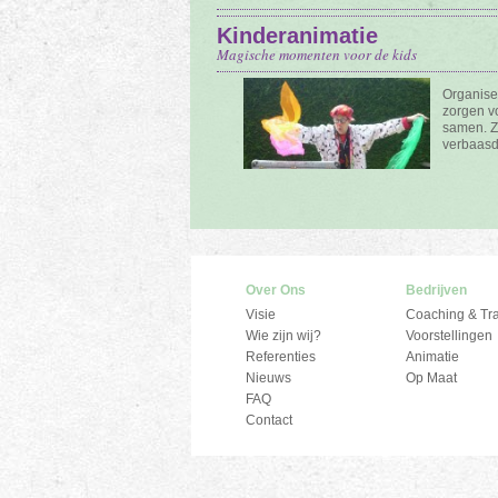
Kinderanimatie
Magische momenten voor de kids
Organisee
zorgen v
samen. Zi
verbaasd
Over Ons
Bedrijven
Visie
Coaching & Tra
Wie zijn wij?
Voorstellingen
Referenties
Animatie
Nieuws
Op Maat
FAQ
Contact