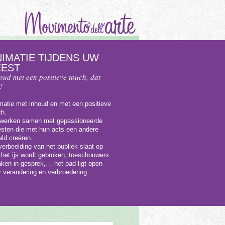
NIMATIE TIJDENS UW
EEST
oud met een positieve touch, dat
!
matie met inhoud en met een positieve
ch.
 werken samen met gepassioneerde
iesten die met hun acts een andere
eld creëren.
verbeelding van het publiek slaat op
, het ijs wordt gebroken, toeschouwers
aken in gesprek,… het pad ligt open
r verandering en verbroedering.