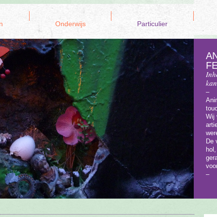
n
Onderwijs
Particulier
A
F
Inh
kan
–
Ani
tou
Wij
art
wer
De 
hol
ger
voo
–