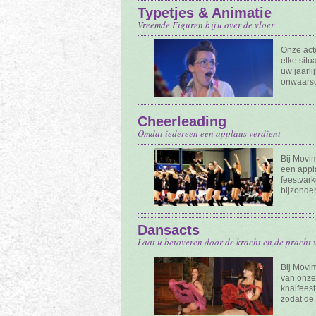
Typetjes & Animatie
Vreemde Figuren bij u over de vloer
Onze acte
elke situ
uw jaarli
onwaarsch
Cheerleading
Omdat iedereen een applaus verdient
Bij Movi
een appla
feestvar
bijzonde
Dansacts
Laat u betoveren door de kracht en de pracht
Bij Movi
van onze
knalfees
zodat de