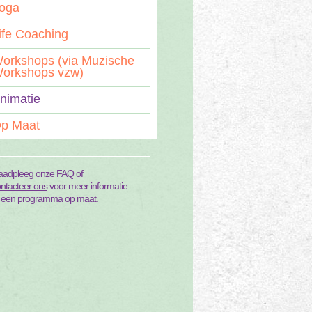
oga
ife Coaching
orkshops (via Muzische
orkshops vzw)
nimatie
p Maat
aadpleeg
onze FAQ
of
ntacteer ons
voor meer informatie
f een programma op maat.