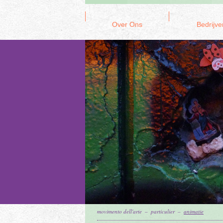
Over Ons
Bedrijve
movimento dell'arte
–
particulier
–
animatie